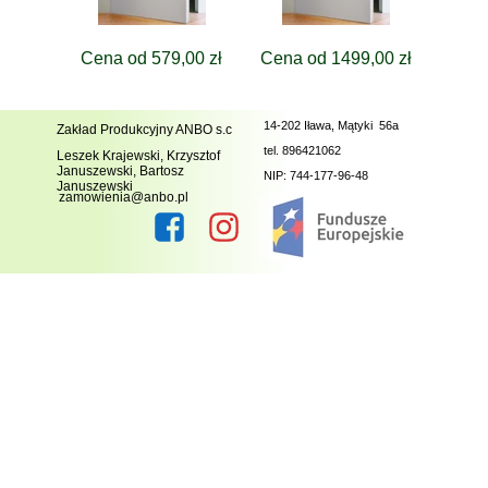
Cena od 579,00 zł
Cena od 1499,00 zł
14-202 Iława, Mątyki 56a
Zakład Produkcyjny ANBO s.c
tel.
896421062
Leszek Krajewski, Krzysztof
Januszewski, Bartosz
NIP: 744-177-96-48
Januszewski
zamowienia@anbo.pl