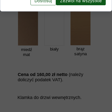
Dostosuj
Zezwól na wszystkie
złoty
chrom mat
złoty mat
brąz
biały
miedź
satyna
mat
Cena od 160
,00
zł netto
(należy
doliczyć podatek VAT).
Klamka do drzwi wewnętrznych.