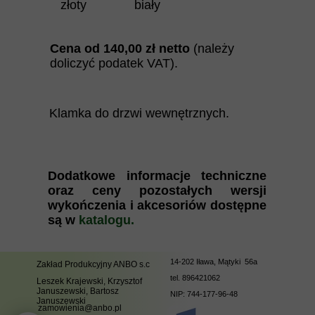
złoty
biały
Cena od 140
,00
zł netto
(należy
doliczyć podatek VAT).
Klamka do drzwi wewnętrznych.
Dodatkowe informacje techniczne
oraz ceny pozostałych wersji
wykończenia i akcesoriów dostępne
są w
katalogu.
14-202 Iława, Mątyki 56a
Zakład Produkcyjny ANBO s.c
tel.
896421062
Leszek Krajewski, Krzysztof
Januszewski, Bartosz
NIP: 744-177-96-48
Januszewski
zamowienia@anbo.pl