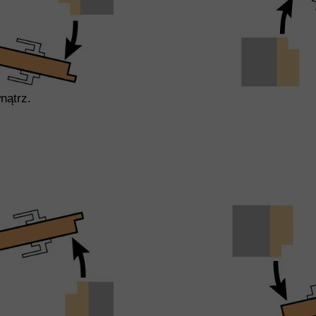
nątrz.