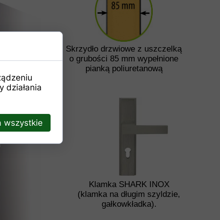
Skrzydło drzwiowe z uszczelką
o grubości 85 mm wypełnione
pianką poliuretanową
ządzeniu
 działania
 wszystkie
Klamka SHARK INOX
(klamka na długim szyldzie,
gałkowkładka).