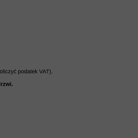
doliczyć podatek VAT).
rzwi
.