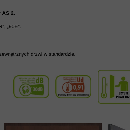
r AS 2
.
N”, „90E”.
ewnętrznych drzwi w standardzie.