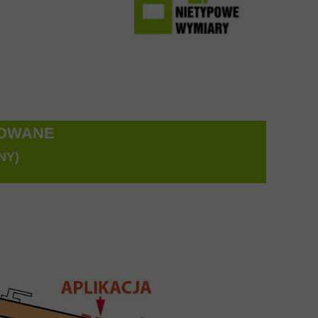
TOWANE
NY)