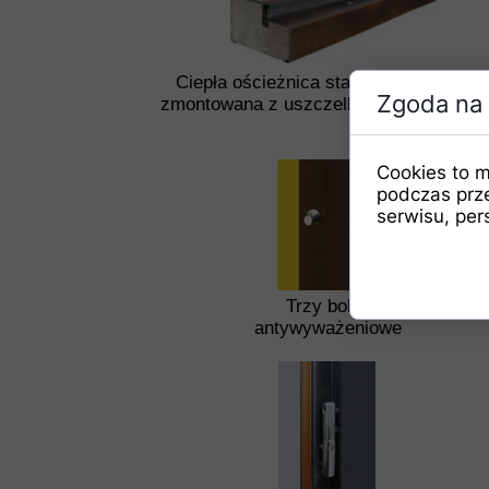
Ciepła ościeżnica stalowo-drewniana
Zgoda na 
zmontowana z uszczelką i zawiasem 3
Cookies to m
podczas prz
serwisu, pers
Trzy bolce
antywyważeniowe