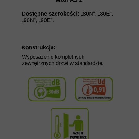
wzór AS 1
.
Dostępne szerokości:
„80N”, „80E”,
„90N”, „90E”.
Konstrukcja:
Wyposażenie kompletnych
zewnętrznych drzwi w standardzie.