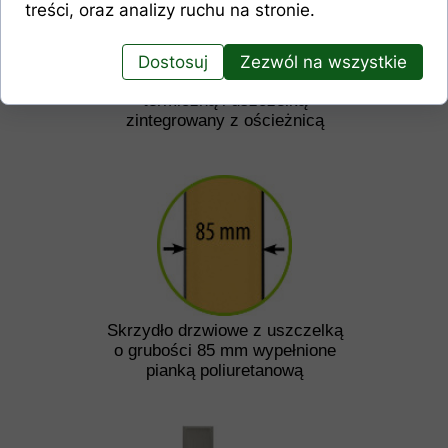
treści, oraz analizy ruchu na stronie.
Dostosuj
Zezwól na wszystkie
Ciepły próg aluminiowy z przekładką
termiczną i uszczelką
zintegrowany z ościeżnicą
Skrzydło drzwiowe z uszczelką
o grubości 85 mm wypełnione
pianką poliuretanową