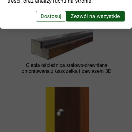
treści, oraz analizy ruchu na stronie.
Dostosuj
Zezwól na wszystkie
Ciepła ościeżnica stalowo-drewniana
zmontowana z uszczelką i zawiasem 3D