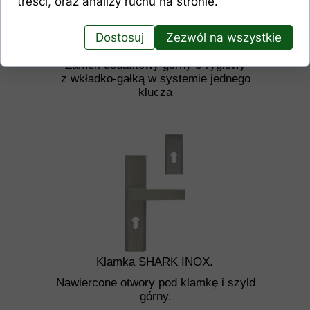
treści, oraz analizy ruchu na stronie.
Dostosuj
Zezwól na wszystkie
Zamek dodatkowy górny 3-ryglowy
z wkładko-gałką w systemie jednego
klucza
Klamka SHARK INOX.
Nawiercone otwory pod klamkę i szyld
górny.