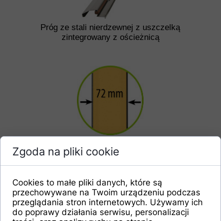
Próg ze stali nierdzewnej z uszczelką
zintegrowany z ościeżnicą
Skrzydło drzwiowe z uszczelką o
Zgoda na pliki cookie
grubości 72 mm wypełnione pianką
poliuretanową
Cookies to małe pliki danych, które są
przechowywane na Twoim urządzeniu podczas
przeglądania stron internetowych. Używamy ich
do poprawy działania serwisu, personalizacji