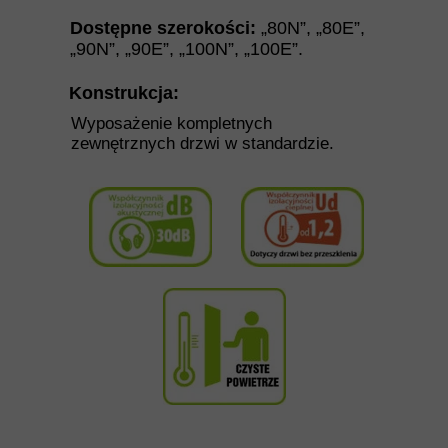
Dostępne szerokości:
„80N”
,
„
80E
”
,
„
90N
”
,
„
90E
”
,
„
100N
”
,
„
100E
”.
Konstrukcja:
Wyposażenie kompletnych
zewnętrznych drzwi w standardzie.