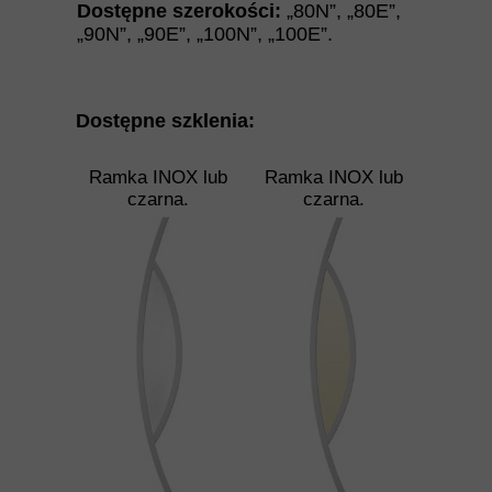
Dostępne szerokości:
„80N”
,
„
80E
”
,
„
90N
”
,
„
90E
”
,
„
100N
”
,
„
100E
”.
Dostępne szklenia:
Ramka INOX lub
Ramka INOX lub
czarna.
czarna.