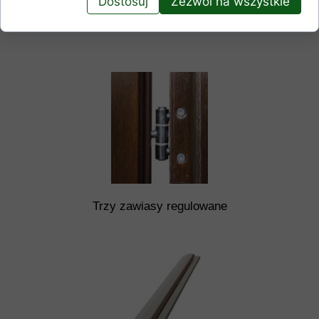
Dostosuj
Zezwól na wszystkie
Trzy bolce antywyważeniowe
Trzy zawiasy regulowane