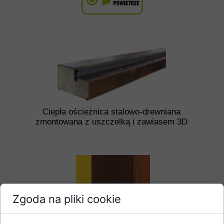
Ciepła ościeżnica stalowo-drewniana
zmontowana z uszczelką i zawiasem 3D
Zgoda na pliki cookie