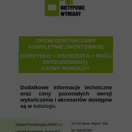
DRZWI DOSTARCZAMY
KOMPLETNIE ZMONTOWANE
(SKRZYDŁO + OŚCIEŻNICA + PRÓG
ZINTEGROWANY)
ŁATWY MONTAŻ!!!
Dodatkowe informacje techniczne
oraz ceny pozostałych wersji
wykończenia i akcesoriów dostępne
są w
katalogu.
14-202 Iława, Mątyki 56a
Zakład Produkcyjny ANBO s.c
tel.
896421062
Leszek Krajewski, Krzysztof