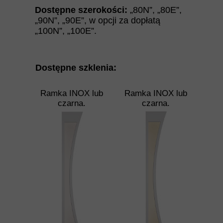
Dostępne szerokości:
„80N”
,
„
80E
”
,
„
90N
”
,
„
90E
”
, w opcji za dopłatą
„100N”, „100E”.
Dostępne szklenia:
Ramka INOX lub
Ramka INOX lub
czarna.
czarna.