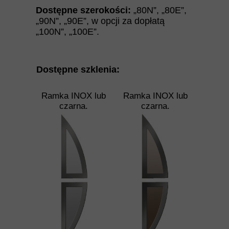
Dostępne szerokości:
„80N”
,
„
80E
”
,
„
90N
”
,
„
90E
”
, w opcji za dopłatą
„100N”, „100E”.
Dostępne szklenia:
Ramka INOX lub
Ramka INOX lub
czarna.
czarna.