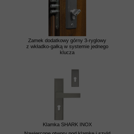
Zamek dodatkowy górny 3-ryglowy
z wkładko-gałką w systemie jednego
klucza
Klamka SHARK INOX
Nawiercone otwory pod klamkę i szyld