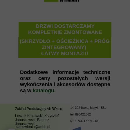
DRZWI DOSTARCZAMY
KOMPLETNIE ZMONTOWANE
(SKRZYDŁO + OŚCIEŻNICA + PRÓG
ZINTEGROWANY)
ŁATWY MONTAŻ!!!
Dodatkowe informacje techniczne
oraz ceny pozostałych wersji
wykończenia i akcesoriów dostępne
są w
katalogu.
14-202 Iława, Mątyki 56a
Zakład Produkcyjny ANBO s.c
tel.
896421062
Leszek Krajewski, Krzysztof
Januszewski, Bartosz
NIP: 744-177-96-48
Januszewski
zamowienia@anbo.pl