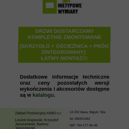
DRZWI DOSTARCZAMY
KOMPLETNIE ZMONTOWANE
(SKRZYDŁO + OŚCIEŻNICA + PRÓG
ZINTEGROWANY)
ŁATWY MONTAŻ!!!
Dodatkowe informacje techniczne
oraz ceny pozostałych wersji
wykończenia i akcesoriów dostępne
są w
katalogu.
14-202 Iława, Mątyki 56a
Zakład Produkcyjny ANBO s.c
tel.
896421062
Leszek Krajewski, Krzysztof
Januszewski, Bartosz
NIP: 744-177-96-48
Januszewski