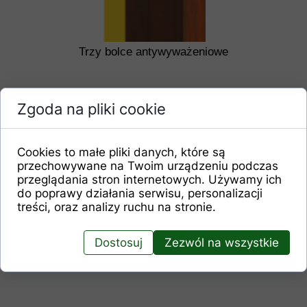
Trzy bolce antywyważeniowe
Zgoda na pliki cookie
Cookies to małe pliki danych, które są
przechowywane na Twoim urządzeniu podczas
przeglądania stron internetowych. Używamy ich
do poprawy działania serwisu, personalizacji
treści, oraz analizy ruchu na stronie.
Trzy wzmacniane zawiasy
Dostosuj
Zezwól na wszystkie
regulowane 3D dwutrzpieniowe
z osłonkami