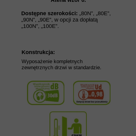
Atena wzór 0
.
Dostępne szerokości:
„80N”
,
„
80E
”
,
„
90N
”
,
„
90E
”
, w opcji za dopłatą
„100N”, „100E”.
Konstrukcja:
Wyposażenie kompletnych
zewnętrznych drzwi w standardzie.