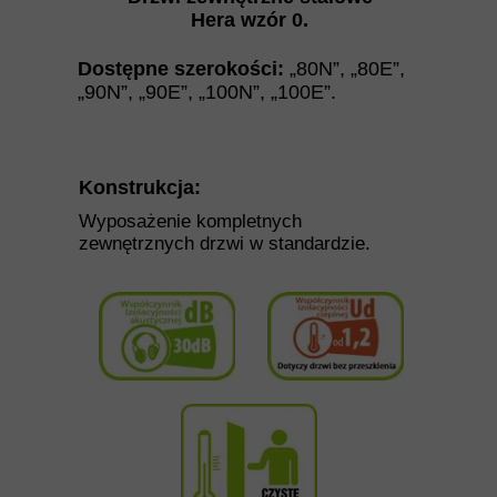
Hera wzór 0
.
Dostępne szerokości:
„80N”
,
„
80E
”
,
„
90N
”
,
„
90E
”
,
„
100N
”
,
„
100E
”.
Konstrukcja:
Wyposażenie kompletnych
zewnętrznych drzwi w standardzie.