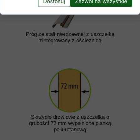
Dostosuj
Zezwól na wszystkie
Próg ze stali nierdzewnej z uszczelką
zintegrowany z ościeżnicą
Skrzydło drzwiowe z uszczelką o
grubości 72 mm wypełnione pianką
poliuretanową