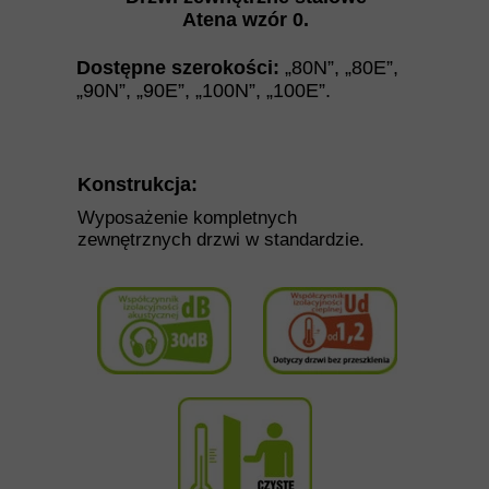
Atena wzór 0
.
Dostępne szerokości:
„80N”
,
„
80E
”
,
„
90N
”
,
„
90E
”
,
„
100N
”
,
„
100E
”.
Konstrukcja:
Wyposażenie kompletnych
zewnętrznych drzwi w standardzie.