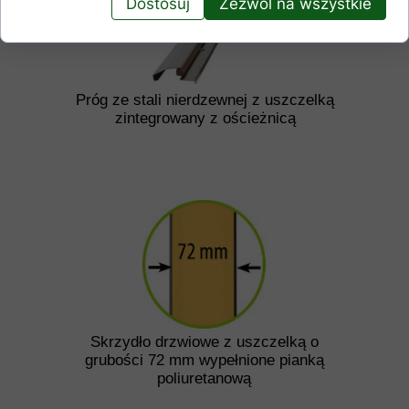
Dostosuj
Zezwól na wszystkie
Próg ze stali nierdzewnej z uszczelką
zintegrowany z ościeżnicą
Skrzydło drzwiowe z uszczelką o
grubości 72 mm wypełnione pianką
poliuretanową