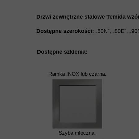
Drzwi zewnętrzne stalowe Temida wzór
Dostępne szerokości:
„80N”
,
„
80E
”
,
„
90
Dostępne szklenia:
Ramka INOX lub czarna.
Szyba mleczna.