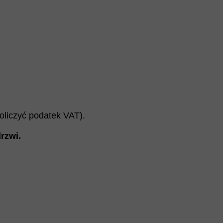
doliczyć podatek VAT).
rzwi
.