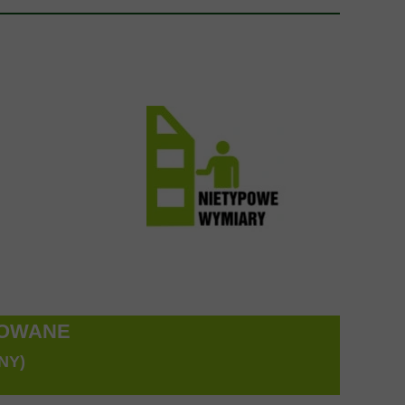
TOWANE
NY)