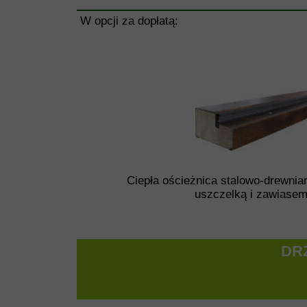
W opcji za dopłatą:
Ciepła ościeżnica stalowo-drewni
uszczelką i zawiase
DR