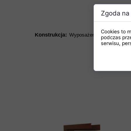
Zgoda na 
Cookies to m
Konstrukcja:
Wyposażenie kompletnych z
podczas prz
serwisu, pers