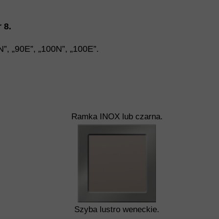
 8
.
N
”
,
„
90E
”
,
„
100N
”
,
„
100E
”.
Ramka INOX lub czarna.
Szyba lustro weneckie.