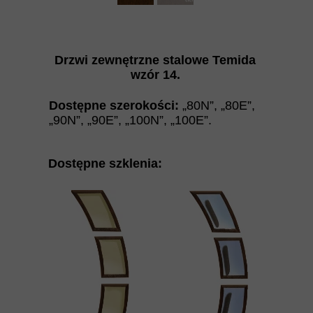
Drzwi zewnętrzne stalowe Temida
wzór 14
.
Dostępne szerokości:
„80N”
,
„
80E
”
,
„
90N
”
,
„
90E
”
,
„
100N
”
,
„
100E
”.
Dostępne szklenia: