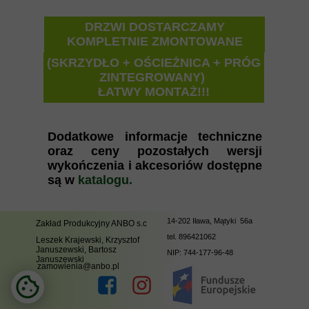
DRZWI DOSTARCZAMY
KOMPLETNIE ZMONTOWANE
(SKRZYDŁO + OŚCIEŻNICA + PRÓG
ZINTEGROWANY)
ŁATWY MONTAŻ!!!
Dodatkowe informacje techniczne
oraz ceny pozostałych wersji
wykończenia i akcesoriów dostępne
są w
katalogu.
14-202 Iława, Mątyki 56a
Zakład Produkcyjny ANBO s.c
tel.
896421062
Leszek Krajewski, Krzysztof
Januszewski, Bartosz
NIP: 744-177-96-48
Januszewski
zamowienia@anbo.pl