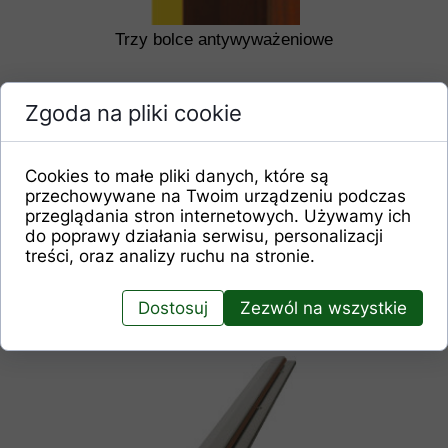
Trzy bolce antywyważeniowe
Zgoda na pliki cookie
Cookies to małe pliki danych, które są
przechowywane na Twoim urządzeniu podczas
przeglądania stron internetowych. Używamy ich
do poprawy działania serwisu, personalizacji
treści, oraz analizy ruchu na stronie.
Dostosuj
Zezwól na wszystkie
Trzy zawiasy regulowane