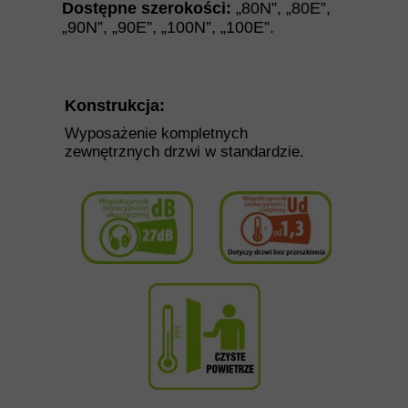
Dostępne szerokości:
„80N”
,
„
80E
”
,
„
90N
”
,
„
90E
”
,
„
100N
”
,
„
100E
”.
Konstrukcja:
Wyposażenie kompletnych
zewnętrznych drzwi w standardzie.