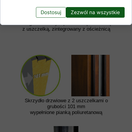
Dostosuj
Zezwól na wszystkie
Próg aluminiowy z przekładką termiczną
z uszczelką, zintegrowany z ościeżnicą
Skrzydło drzwiowe z 2 uszczelkami o
grubości 101 mm
wypełnione pianką poliuretanową