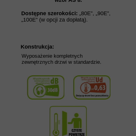
wzór AS 8
.
Dostępne szerokości:
„80E”, „90E”,
„100E”
(w opcji za dopłatą)
.
Konstrukcja:
Wyposażenie kompletnych
zewnętrznych drzwi w standardzie.