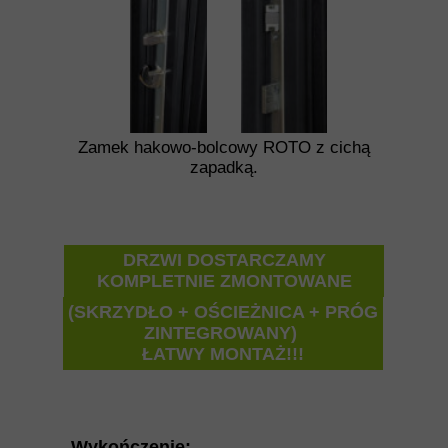
Zamek hakowo-bolcowy ROTO z cichą
zapadką.
DRZWI DOSTARCZAMY
KOMPLETNIE ZMONTOWANE
(SKRZYDŁO + OŚCIEŻNICA + PRÓG
ZINTEGROWANY)
ŁATWY MONTAŻ!!!
Wykończenie: