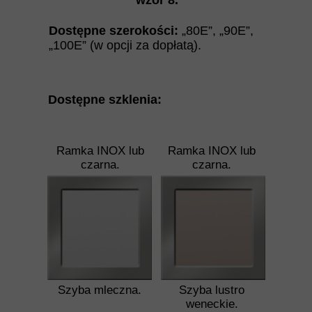
wzór 8
.
Dostępne szerokości:
„80E”, „90E”,
„100E”
(w opcji za dopłatą)
.
Dostępne szklenia:
Ramka INOX lub
Ramka INOX lub
czarna.
czarna.
Szyba mleczna.
Szyba lustro
weneckie.