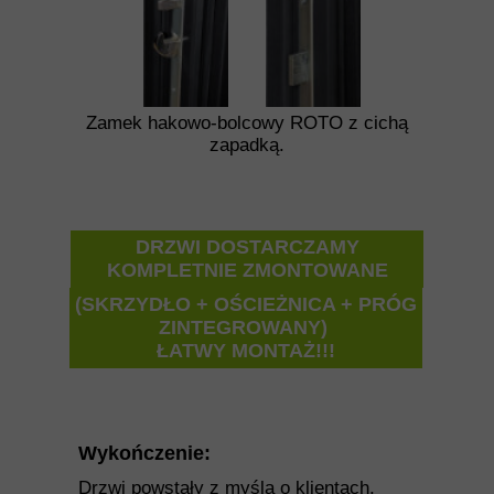
Zamek hakowo-bolcowy ROTO z cichą
zapadką.
DRZWI DOSTARCZAMY
KOMPLETNIE ZMONTOWANE
(SKRZYDŁO + OŚCIEŻNICA + PRÓG
ZINTEGROWANY)
ŁATWY MONTAŻ!!!
Wykończenie:
Drzwi powstały z myślą o klientach,