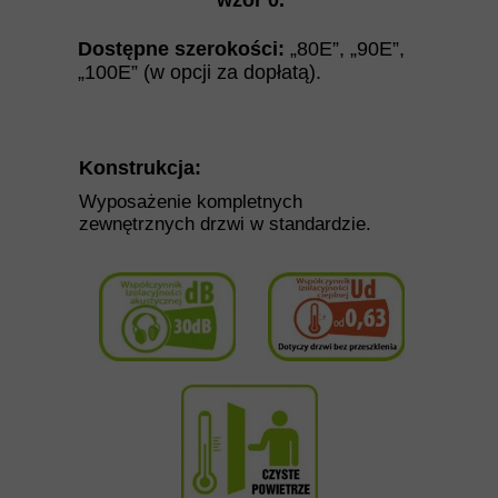
wzór 0
.
Dostępne szerokości:
„80E”, „90E”,
„100E”
(w opcji za dopłatą)
.
Konstrukcja:
Wyposażenie kompletnych
zewnętrznych drzwi w standardzie.