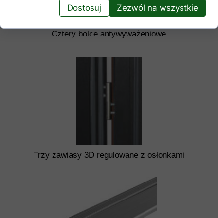
Dostosuj
Zezwól na wszystkie
Cztery bolce antywyważeniowe
Trzy zawiasy 3D regulowane z osłonkami