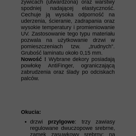
żywicach (utwardzona) oraz warstwy
spodniej nadającej elastyczność.
Cechuje ją wysoka odporność na
uderzenia, ścieranie, zadrapania oraz
wysokie temperatury i promieniowanie
UV. Zastosowanie tego typu materiału
pozwala na użytkowanie drzwi w
pomieszczeniach tzw. „trudnych”.
Grubość laminatu około 0,15 mm.
Nowość !
Wybrane dekory posiadają
powłokę AntiFinger, ograniczającą
zabrudzenia oraz ślady po odciskach
palców.
Okucia:
drzwi
przylgowe
: trzy zawiasy
regulowane dwuczopowe srebrne,
zamek zasuwkowy srebrny: na