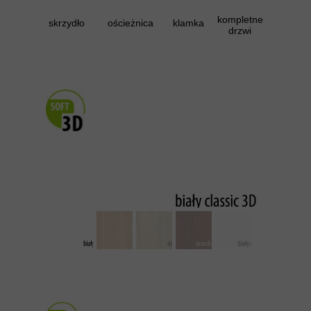
kompletne
skrzydło
ościeżnica
klamka
drzwi