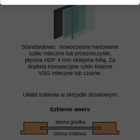
Standardowo: nowoczesne hartowane
szkło mleczne lub przezroczyste,
płycina HDF 4 mm oklejona folią. Za
dopłatą innowacyjne szkło klejone
VSG mleczne lub czarne.
Układ szklenia w skrzydle drzwiowym:
Szklenie awers
strona gładka
strona matowa