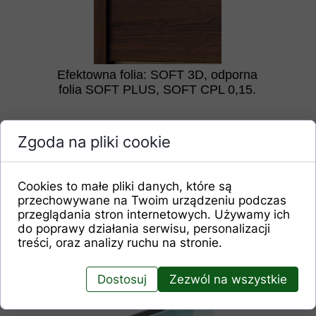
Efektowna folia: SOFT 3D, odporna
folia SOFT PLUS, SOFT CPL 0,15.
Zgoda na pliki cookie
Cookies to małe pliki danych, które są
przechowywane na Twoim urządzeniu podczas
przeglądania stron internetowych. Używamy ich
do poprawy działania serwisu, personalizacji
Trwałe połączenie kołkowe
treści, oraz analizy ruchu na stronie.
Dostosuj
Zezwól na wszystkie