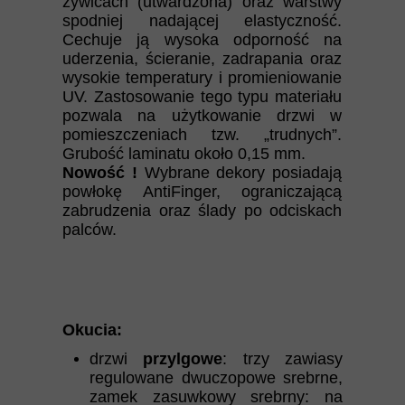
żywicach (utwardzona) oraz warstwy
spodniej nadającej elastyczność.
Cechuje ją wysoka odporność na
uderzenia, ścieranie, zadrapania oraz
wysokie temperatury i promieniowanie
UV. Zastosowanie tego typu materiału
pozwala na użytkowanie drzwi w
pomieszczeniach tzw. „trudnych”.
Grubość laminatu około 0,15 mm.
Nowość !
Wybrane dekory posiadają
powłokę AntiFinger, ograniczającą
zabrudzenia oraz ślady po odciskach
palców.
Okucia:
drzwi
przylgowe
: trzy zawiasy
regulowane dwuczopowe srebrne,
zamek zasuwkowy srebrny: na