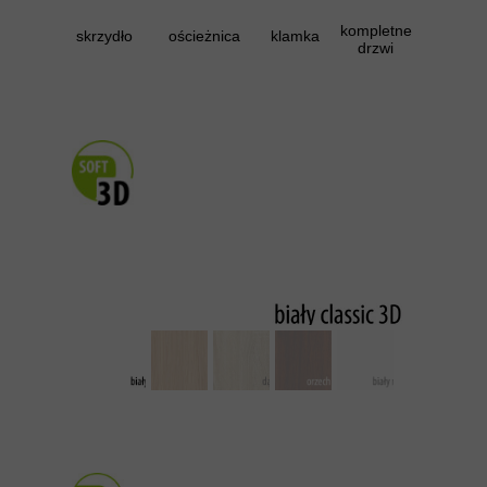
kompletne
skrzydło
ościeżnica
klamka
drzwi