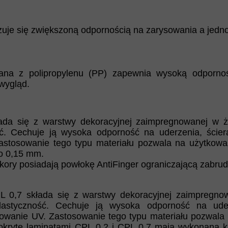
zuje się zwiększoną odpornością na zarysowania a jedn
na z polipropylenu (PP) zapewnia wysoką odporność
wygląd.
ada się z warstwy dekoracyjnej zaimpregnowanej w ż
ść. Cechuje ją wysoka odporność na uderzenia, ścier
stosowanie tego typu materiału pozwala na użytkowan
o 0,15 mm.
ory posiadają powłokę AntiFinger ograniczającą zabrud
L 0,7 składa się z warstwy dekoracyjnej zaimpregno
elastyczność. Cechuje ją wysoka odporność na uder
iowanie UV. Zastosowanie tego typu materiału pozwala
 pokryte laminatami CPL 0,2 i CPL 0,7 mają wykonaną