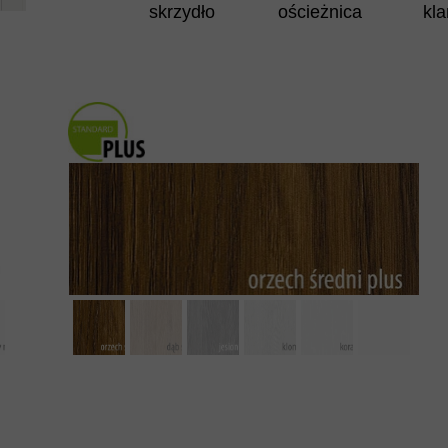
skrzydło
ościeżnica
kl