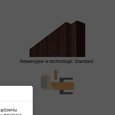
Rewersyjne w technologii: Standard
ządzeniu
 działania