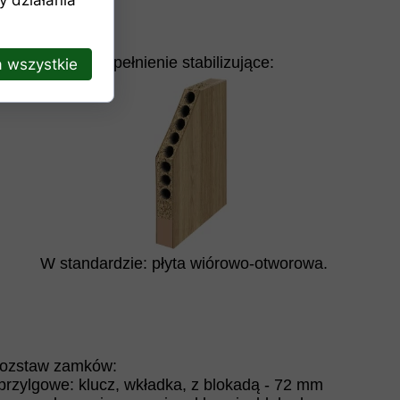
Wypełnienie stabilizujące:
 wszystkie
W standardzie: płyta wiórowo-otworowa.
ozstaw zamków:
 przylgowe: klucz, wkładka, z blokadą - 72 mm