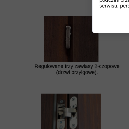
serwisu, pers
Regulowane trzy zawiasy 2-czopowe
(drzwi przylgowe).