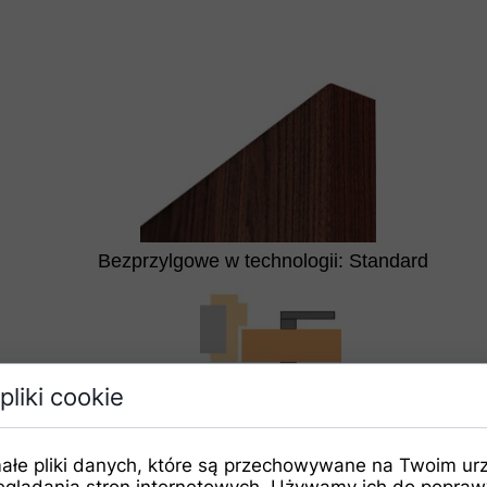
Bezprzylgowe w technologii: Standard
pliki cookie
ałe pliki danych, które są przechowywane na Twoim ur
eglądania stron internetowych. Używamy ich do poprawy