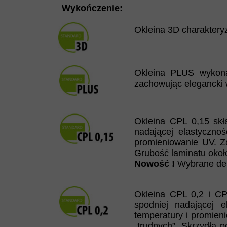
Wykończenie:
Okleina 3D charaktery
Okleina PLUS wykona
zachowując elegancki 
Okleina CPL 0,15 skł
nadającej elastyczno
promieniowanie UV. Za
Grubość laminatu okoł
Nowość !
Wybrane dek
Okleina CPL 0,2 i CP
spodniej nadającej 
temperatury i promien
„trudnych”. Skrzydła