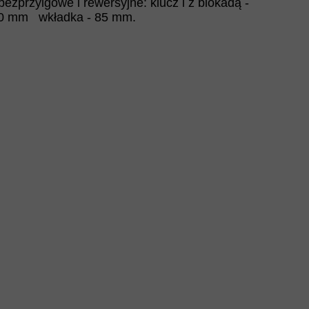
 bezprzylgowe i rewersyjne: klucz i z blokadą -
0 mm wkładka - 85 mm.