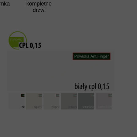
amka
kompletne
drzwi