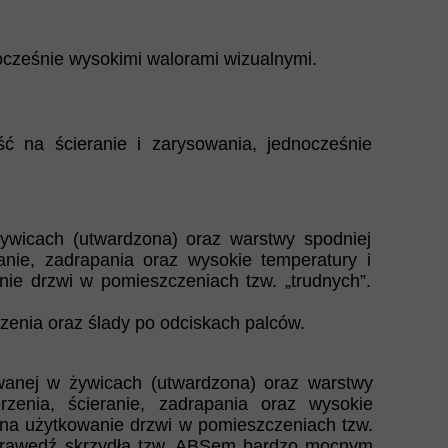
ocześnie wysokimi walorami wizualnymi.
 na ścieranie i zarysowania, jednocześnie
ywicach (utwardzona) oraz warstwy spodniej
anie, zadrapania oraz wysokie temperatury i
ie drzwi w pomieszczeniach tzw. „trudnych”.
zenia oraz ślady po odciskach palców.
wanej w żywicach (utwardzona) oraz warstwy
zenia, ścieranie, zadrapania oraz wysokie
 na użytkowanie drzwi w pomieszczeniach tzw.
 krawędź skrzydła tzw. ABSem bardzo mocnym