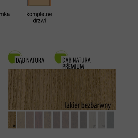
amka
kompletne
drzwi