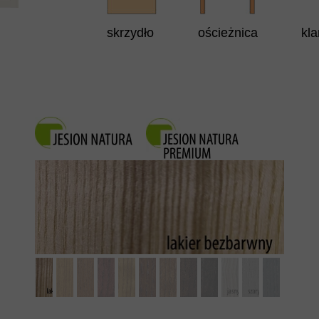
skrzydło
ościeżnica
kl