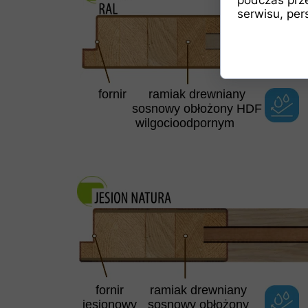
serwisu, pers
fornir
ramiak drewniany
sosnowy obłożony HDF
wilgocioodpornym
fornir
ramiak drewniany
jesionowy
sosnowy obłożony