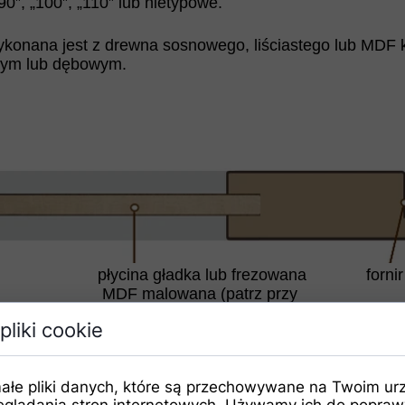
„90”, „100”, „110” lub nietypowe.
konana jest z drewna sosnowego, liściastego lub MDF 
wym lub dębowym.
płycina gładka lub frezowana
fornir
MDF malowana (patrz przy
poszczególnych modelach drzwi)
pliki cookie
ałe pliki danych, które są przechowywane na Twoim ur
eglądania stron internetowych. Używamy ich do poprawy