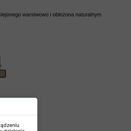
klejonego warstwowo i obłożona naturalnym
ządzeniu
 działania