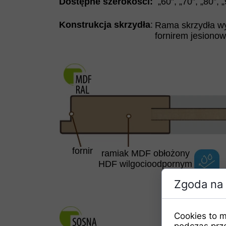
Dostępne szerokości:
„60”, „70”, „80”, 
Konstrukcja skrzydła
:
Rama skrzydła wy
fornirem jesiono
fornir
ramiak MDF obłożony
HDF wilgocioodpornym
Zgoda na 
Cookies to m
podczas prz