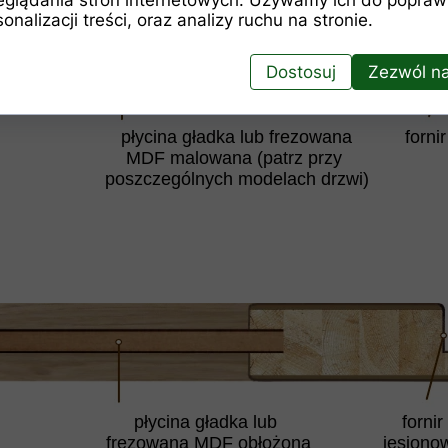
onalizacji treści, oraz analizy ruchu na stronie.
Dostosuj
Zezwól na
płycina gładka lub frezowana
fornir
MDF malowana (patrz przy
poszczególnych modelach drzwi)
płycina gładka lub
fornir
frezowana MDF obłożona
jesiono