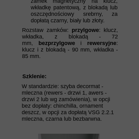
zamek magnetyczny na klucz,
wkładkę patentową, z blokadą lub
oszczędnościowy srebrny, za
dopłatą czarny, biały lub złoty.
Rozstaw zamków:
przylgowe
: klucz,
wkładka, z blokadą - 72
mm,
bezprzylgowe
i
rewersyjne
:
klucz i z blokadą - 90 mm, wkładka -
85 mm.
Szklenie:
W standardzie: szyba decormat -
mleczna (rewers - drzwi 1, awers -
drzwi 2 lub wg zamówienia), w opcji
bez dopłaty: chinchilla, ornament
deszcz, w opcji za dopłatą VSG 2.2.1
mleczna, czarna lub bezbarwna.