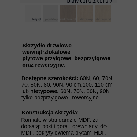
Skrzydło drzwiowe
wewnątrzlokalowe
płytowe przylgowe, bezprzylgowe
oraz rewersyjne.
Dostępne szerokości:
60N, 60, 70N,
70, 80N, 80, 90N, 90 cm,100, 110 cm
lub
nietypowe.
60N, 70N, 80N, 90N
tylko bezprzylgowe i rewersyjne.
Konstrukcja skrzydła
:
Ramiak: w standardzie MDF, za
dopłatą: boki i góra - drewniany, dół
MDF, pokryty dwiema płytami HDF.