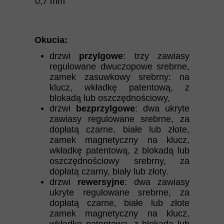
0,7 mm
Okucia:
drzwi
przylgowe
: trzy zawiasy
regulowane dwuczopowe srebrne,
zamek zasuwkowy srebrny: na
klucz, wkładkę patentową, z
blokadą lub oszczędnościowy,
drzwi
bezprzylgowe
: dwa ukryte
zawiasy regulowane srebrne, za
dopłatą czarne, białe lub złote,
zamek magnetyczny na klucz,
wkładkę patentową, z blokadą lub
oszczędnościowy srebrny, za
dopłatą czarny, biały lub złoty.
drzwi
rewersyjne
: dwa zawiasy
ukryte regulowane srebrne, za
dopłatą czarne, białe lub złote
zamek magnetyczny na klucz,