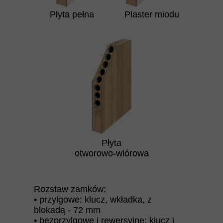
Płyta pełna
Plaster miodu
Płyta
otworowo-wiórowa
Rozstaw zamków:
• przylgowe: klucz, wkładka, z
blokadą - 72 mm
• bezprzylgowe i rewersyjne: klucz i