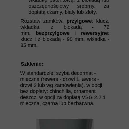
wkładkę patentową, z blokadą lub
oszczędnościowy srebrny, za
dopłatą czarny, biały lub złoty.
Rozstaw zamków:
przylgowe
: klucz,
wkładka, z blokadą - 72
mm,
bezprzylgowe
i
rewersyjne
:
klucz i z blokadą - 90 mm, wkładka -
85 mm.
Szklenie:
W standardzie: szyba decormat -
mleczna (rewers - drzwi 1, awers -
drzwi 2 lub wg zamówienia), w opcji
bez dopłaty: chinchilla, ornament
deszcz, w opcji za dopłatą VSG 2.2.1
mleczna, czarna lub bezbarwna.