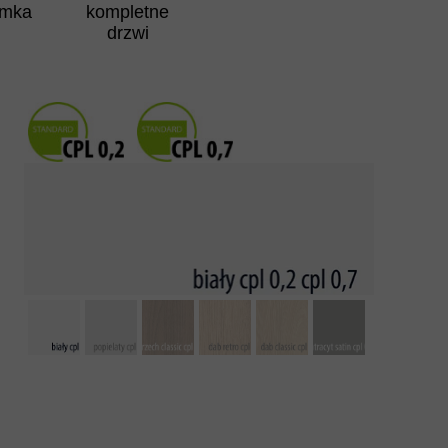
amka
kompletne
drzwi