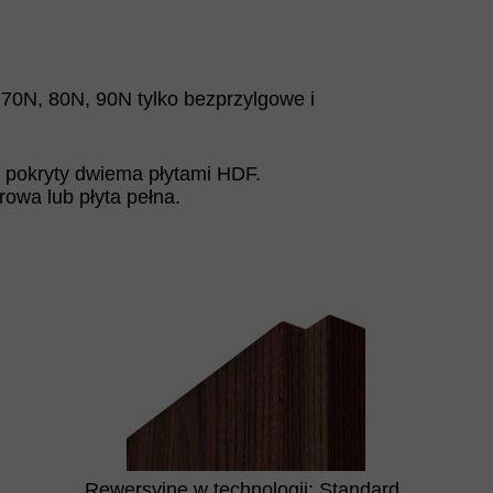
 70N, 80N, 90N tylko bezprzylgowe i
, pokryty dwiema płytami HDF.
rowa lub płyta pełna.
Rewersyjne w technologii: Standard