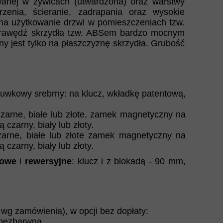
wanej w żywicach (utwardzona) oraz warstwy
zenia, ścieranie, zadrapania oraz wysokie
 na użytkowanie drzwi w pomieszczeniach tzw.
 krawędź skrzydła tzw. ABSem bardzo mocnym
 jest tylko na płaszczyznę skrzydła. Grubość
uwkowy srebrny: na klucz, wkładkę patentową,
czarne, białe lub złote, zamek magnetyczny na
czarny, biały lub złoty.
zarne, białe lub złote zamek magnetyczny na
czarny, biały lub złoty.
gowe
i
rewersyjne
: klucz i z blokadą - 90 mm,
 wg zamówienia), w opcji bez dopłaty:
 bezbarwna.