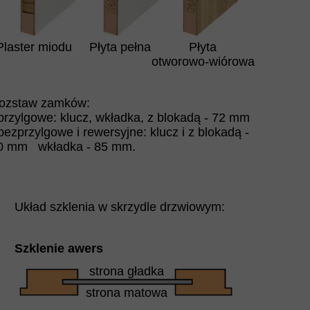
Plaster miodu
Płyta pełna
Płyta
otworowo-wiórowa
ozstaw zamków:
 przylgowe: klucz, wkładka, z blokadą - 72 mm
 bezprzylgowe i rewersyjne: klucz i z blokadą -
0 mm wkładka - 85 mm.
Układ szklenia w skrzydle drzwiowym:
Szklenie awers
strona gładka
strona matowa