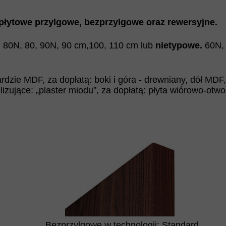
łytowe przylgowe, bezprzylgowe oraz rewersyjne.
, 80N, 80, 90N, 90 cm,100, 110 cm lub
nietypowe.
60N,
rdzie MDF, za dopłatą: boki i góra - drewniany, dół MDF
lizujące: „plaster miodu”, za dopłatą: płyta wiórowo-otwo
Bezprzylgowe w technologii: Standard