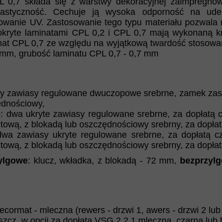
L 0,7 składa się z warstwy dekoracyjnej zaimpregno
lastyczność. Cechuje ją wysoka odporność na uder
iowanie UV. Zastosowanie tego typu materiału pozwala
 pokryte laminatami CPL 0,2 i CPL 0,7 mają wykonaną
at CPL 0,7 ze względu na wyjątkową twardość stosowany
2 mm, grubość laminatu CPL 0,7 - 0,7 mm
rzy zawiasy regulowane dwuczopowe srebrne, zamek zas
ędnościowy,
e
: dwa ukryte zawiasy regulowane srebrne, za dopłatą 
tową, z blokadą lub oszczędnościowy srebrny, za dopłatą 
dwa zawiasy ukryte regulowane srebrne, za dopłatą c
tową, z blokadą lub oszczędnościowy srebrny, za dopłatą 
ylgowe
: klucz, wkładka, z blokadą - 72 mm,
bezprzyl
cormat - mleczna (rewers - drzwi 1, awers - drzwi 2 lub
eszcz, w opcji za dopłatą VSG 2.2.1 mleczna, czarna lub