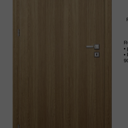
R
•
•
9