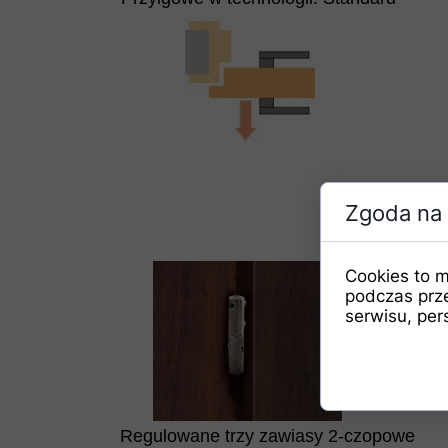
Zgoda na 
Cookies to m
podczas prz
serwisu, pers
Regulowane trzy zawiasy 2-czopowe