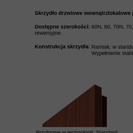
Skrzydło drzwiowe wewnątrzlokalowe p
Dostępne szerokości:
60N, 60, 70N, 70
rewersyjne.
Konstrukcja skrzydła
:
Ramiak: w standa
Wypełnienie stabi
Przylgowe w technologii: Standard