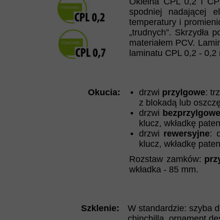
Okleina CPL 0,2 i CP
spodniej nadającej e
temperatury i promien
„trudnych”. Skrzydła
materiałem PCV. Lamin
laminatu CPL 0,2 - 0,
Okucia:
drzwi
przylgowe
: t
z blokadą lub oszcz
drzwi
bezprzylgow
klucz, wkładkę paten
drzwi
rewersyjne
: 
klucz, wkładkę paten
Rozstaw zamków:
prz
wkładka - 85 mm.
Szklenie:
W standardzie: szyba de
chinchilla, ornament d