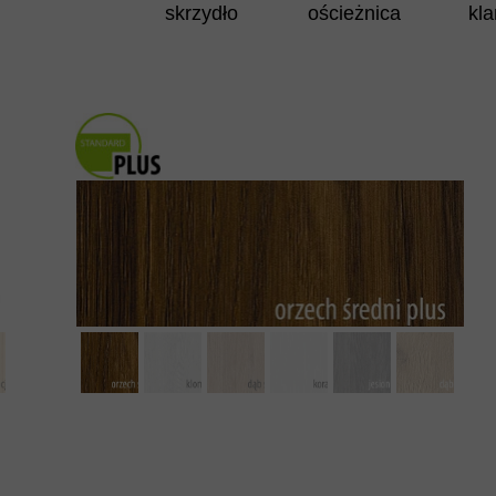
skrzydło
ościeżnica
kl