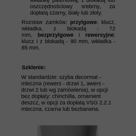
wkładkę patentową, z blokadą lub
oszczędnościowy srebrny, za
dopłatą czarny, biały lub złoty.
Rozstaw zamków:
przylgowe
: klucz,
wkładka, z blokadą - 72
mm,
bezprzylgowe
i
rewersyjne
:
klucz i z blokadą - 90 mm, wkładka -
85 mm.
Szklenie:
W standardzie: szyba decormat -
mleczna (rewers - drzwi 1, awers -
drzwi 2 lub wg zamówienia), w opcji
bez dopłaty: chinchilla, ornament
deszcz, w opcji za dopłatą VSG 2.2.1
mleczna, czarna lub bezbarwna.