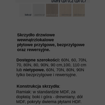
Skrzydło drzwiowe
wewnątrzlokalowe
płytowe przylgowe, bezprzylgowe
oraz rewersyjne.
Dostępne szerokości:
60N, 60, 70N,
70, 80N, 80, 90N, 90 cm,100, 110 cm
lub
nietypowe.
60N, 70N, 80N, 90N
tylko bezprzylgowe i rewersyjne.
Konstrukcja skrzydła
:
Ramiak: w standardzie MDF, za
dopłatą: boki i góra - drewniany, dół
MDF, pokryty dwiema płytami HDF.