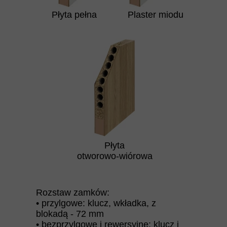
Płyta pełna
Plaster miodu
Płyta
otworowo-wiórowa
Rozstaw zamków:
• przylgowe: klucz, wkładka, z
blokadą - 72 mm
• bezprzylgowe i rewersyjne: klucz i