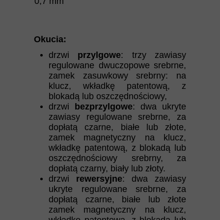
0,7 mm
Okucia:
drzwi
przylgowe
: trzy zawiasy
regulowane dwuczopowe srebrne,
zamek zasuwkowy srebrny: na
klucz, wkładkę patentową, z
blokadą lub oszczędnościowy,
drzwi
bezprzylgowe
: dwa ukryte
zawiasy regulowane srebrne, za
dopłatą czarne, białe lub złote,
zamek magnetyczny na klucz,
wkładkę patentową, z blokadą lub
oszczędnościowy srebrny, za
dopłatą czarny, biały lub złoty.
drzwi
rewersyjne
: dwa zawiasy
ukryte regulowane srebrne, za
dopłatą czarne, białe lub złote
zamek magnetyczny na klucz,