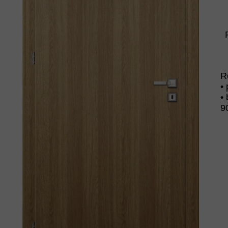
R
•
•
9