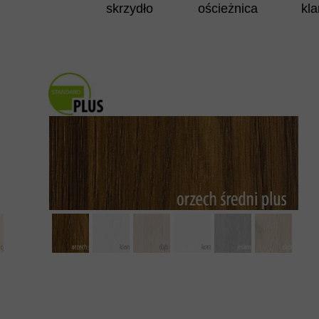
skrzydło
ościeżnica
kl