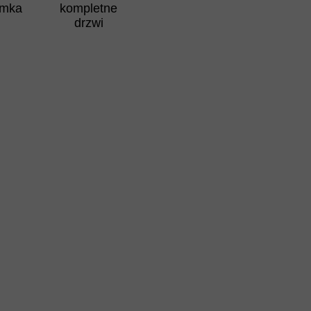
amka
kompletne
drzwi