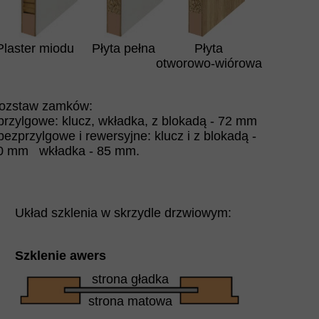
Plaster miodu
Płyta pełna
Płyta
otworowo-wiórowa
ozstaw zamków:
 przylgowe: klucz, wkładka, z blokadą - 72 mm
 bezprzylgowe i rewersyjne: klucz i z blokadą -
0 mm wkładka - 85 mm.
Układ szklenia w skrzydle drzwiowym:
Szklenie awers
strona gładka
strona matowa