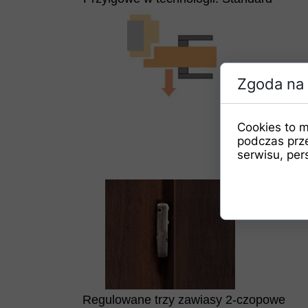
Zgoda na 
Cookies to m
podczas prz
serwisu, pers
Regulowane trzy zawiasy 2-czopowe