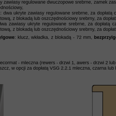
rzy zawiasy regulowane dwuczopowe srebrne, zamek zas
ędnościowy,
e
: dwa ukryte zawiasy regulowane srebrne, za dopłatą 
tową, z blokadą lub oszczędnościowy srebrny, za dopłatą 
dwa zawiasy ukryte regulowane srebrne, za dopłatą c
tową, z blokadą lub oszczędnościowy srebrny, za dopłatą 
ylgowe
: klucz, wkładka, z blokadą - 72 mm,
bezprzyl
cormat - mleczna (rewers - drzwi 1, awers - drzwi 2 lub
eszcz, w opcji za dopłatą VSG 2.2.1 mleczna, czarna lub