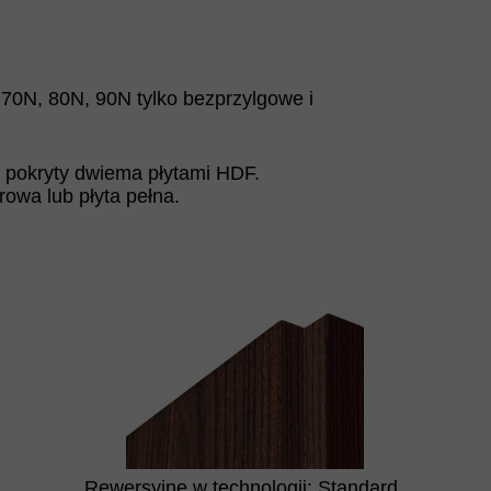
 70N, 80N, 90N tylko bezprzylgowe i
, pokryty dwiema płytami HDF.
rowa lub płyta pełna.
Rewersyjne w technologii: Standard