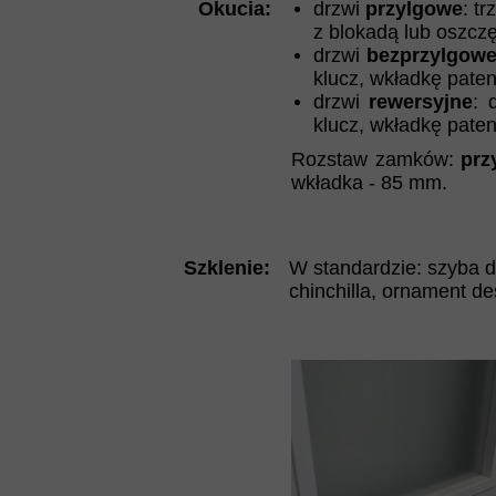
Okucia:
drzwi
przylgowe
: t
z blokadą lub oszcz
drzwi
bezprzylgow
klucz, wkładkę paten
drzwi
rewersyjne
: 
klucz, wkładkę paten
Rozstaw zamków:
prz
wkładka - 85 mm.
Szklenie:
W standardzie: szyba de
chinchilla, ornament d