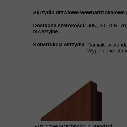
Skrzydło drzwiowe wewnątrzlokalowe p
Dostępne szerokości:
60N, 60, 70N, 70
rewersyjne.
Konstrukcja skrzydła
:
Ramiak: w standa
Wypełnienie stabi
Przylgowe w technologii: Standard