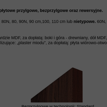
łytowe przylgowe, bezprzylgowe oraz rewersyjne.
, 80N, 80, 90N, 90 cm,100, 110 cm lub
nietypowe.
60N,
rdzie MDF, za dopłatą: boki i góra - drewniany, dół MDF
lizujące: „plaster miodu”, za dopłatą: płyta wiórowo-otwo
Bezprzylgowe w technologii: Standard