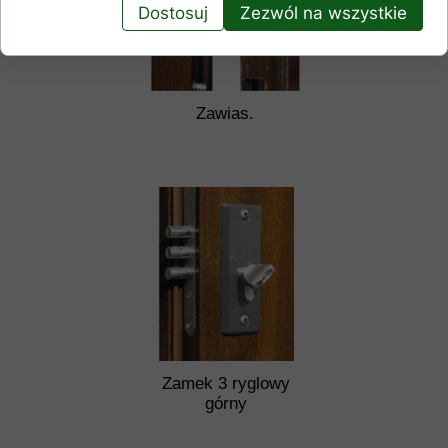
Dostosuj
Zezwól na wszystkie
Zawias.
Zamek 3 ryglowy
górny