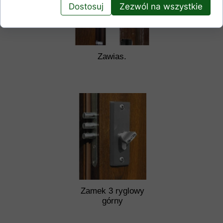
Dostosuj
Zezwól na wszystkie
Zawias.
Zamek 3 ryglowy
górny