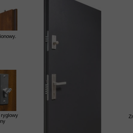
ionowy.
 ryglowy
Z
rny