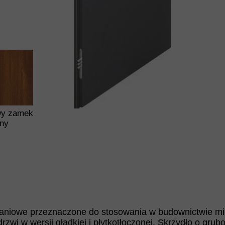
wy zamek
lny
maniowe przeznaczone do stosowania w budownictwie mi
zwi w wersji gładkiej i płytkotłoczonej. Skrzydło o gru