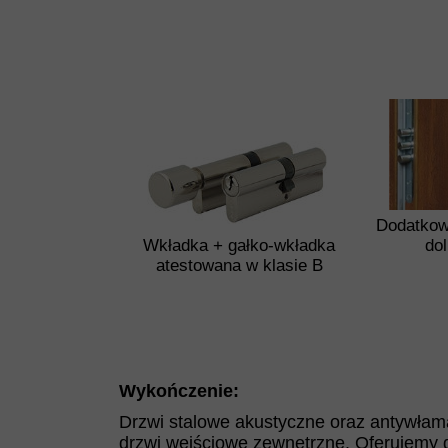
Dodatko
Wkładka + gałko-wkładka
do
atestowana w klasie B
Wykończenie:
Drzwi stalowe akustyczne oraz antywła
drzwi wejściowe zewnętrzne. Oferujemy dr