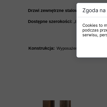
Zgoda na 
Drzwi zewnętrzne stalowe
Mozart wzór
Dostępne szerokości:
„80N”, „80E”, „90
Cookies to m
podczas prz
serwisu, pers
Konstrukcja:
Wyposażenie kompletnych z