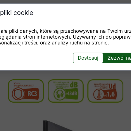
pliki cookie
 PT05.
N”, „90E”,
w opcji za dopłatą
„100N”, „100E”.
ałe pliki danych, które są przechowywane na Twoim ur
eglądania stron internetowych. Używamy ich do poprawy
onalizacji treści, oraz analizy ruchu na stronie.
Dostosuj
Zezwól na
ewnętrznych drzwi w standardzie.