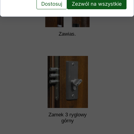
Dostosuj
Zezwól na wszystkie
Zawias.
Zamek 3 ryglowy
górny