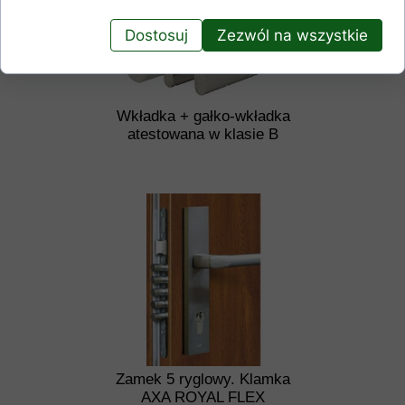
Dostosuj
Zezwól na wszystkie
Wkładka + gałko-wkładka
atestowana w klasie B
Zamek 5 ryglowy. Klamka
AXA ROYAL FLEX