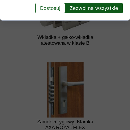
Dostosuj
Zezwól na wszystkie
Wkładka + gałko-wkładka
atestowana w klasie B
Zamek 5 ryglowy. Klamka
AXA ROYAL FLEX