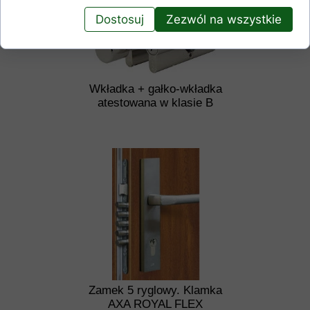
Dostosuj
Zezwól na wszystkie
Wkładka + gałko-wkładka
atestowana w klasie B
Zamek 5 ryglowy. Klamka
AXA ROYAL FLEX